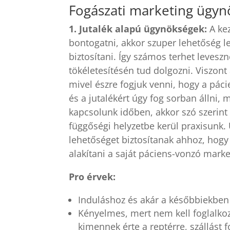
Fogászati marketing ügynö
1. Jutalék alapú ügynökségek:
A ke
bontogatni, akkor szuper lehetőség l
biztosítani. Így számos terhet leves
tökéletesítésén tud dolgozni. Viszont
mivel észre fogjuk venni, hogy a pá
és a jutalékért úgy fog sorban állni,
kapcsolunk időben, akkor szó szerint a
függőségi helyzetbe kerül praxisunk
lehetőséget biztosítanak ahhoz, hogy 
alakítani a saját páciens-vonzó mark
Pro érvek:
Induláshoz és akár a későbbiekben 
Kényelmes, mert nem kell foglalkozn
kimennek érte a reptérre, szállást fo