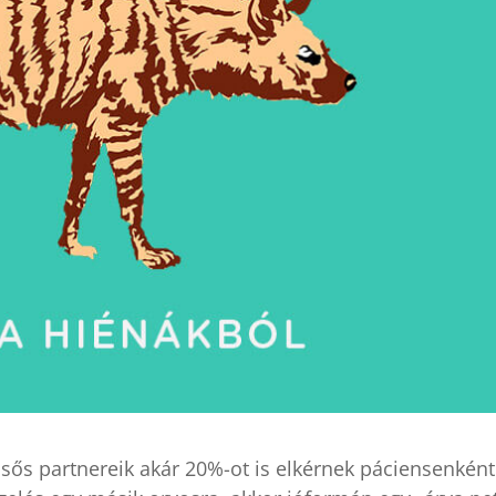
sős partnereik akár 20%-ot is elkérnek páciensenként