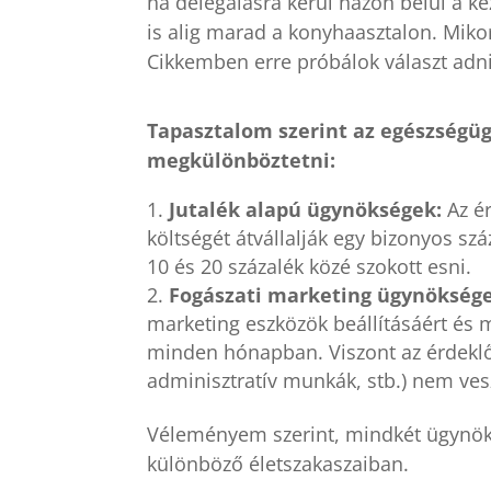
ha delegálásra kerül házon belül a k
is alig marad a konyhaasztalon. Mik
Cikkemben erre próbálok választ adni
Tapasztalom szerint az egészségüg
megkülönböztetni:
Jutalék alapú ügynökségek:
Az é
költségét átvállalják egy bizonyos szá
10 és 20 százalék közé szokott esni.
Fogászati marketing ügynöksége
marketing eszközök beállításáért és 
minden hónapban. Viszont az érdeklőd
adminisztratív munkák, stb.) nem vesz
Véleményem szerint, mindkét ügynöks
különböző életszakaszaiban.