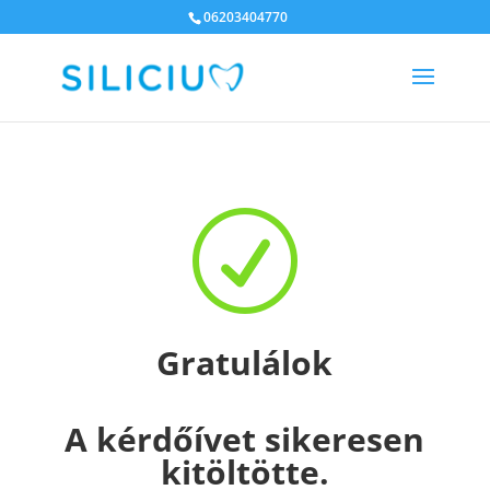
06203404770
R
Gratulálok
A kérdőívet sikeresen
kitöltötte.