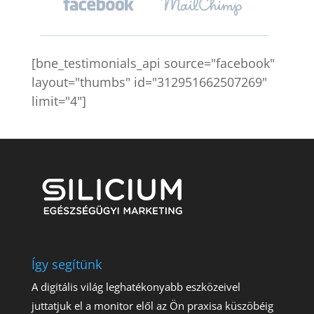
[bne_testimonials_api source="facebook"
layout="thumbs" id="312951662507269"
limit="4"]
Így segítünk
A digitális világ leghatékonyabb eszközeivel
juttatjuk el a monitor elől az Ön praxisa küszöbéig