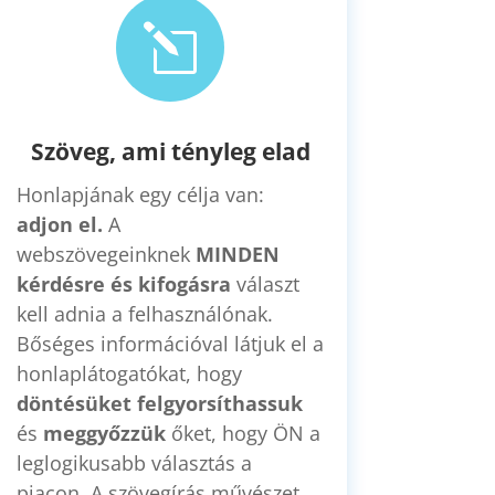
l
Szöveg, ami tényleg elad
Honlapjának egy célja van:
adjon el.
A
webszövegeinknek
MINDEN
kérdésre és kifogásra
választ
kell adnia a felhasználónak.
Bőséges információval látjuk el a
honlaplátogatókat, hogy
döntésüket felgyorsíthassuk
és
meggyőzzük
őket,
hogy ÖN a
leglogikusabb választás a
piacon. A szövegírás művészet,