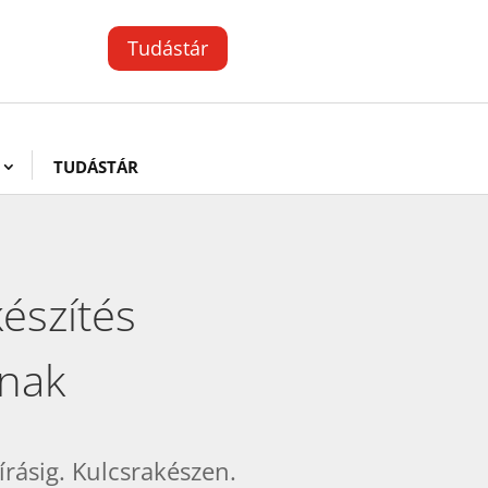
Tudástár
TUDÁSTÁR
észítés
knak
írásig. Kulcsrakészen.