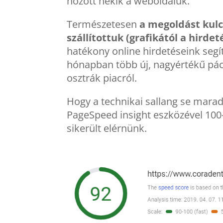
hozott nekik a weboldaluk.
Természetesen
a megoldást kul
szállítottuk (grafikától a hirdet
hatékony online hirdetéseink seg
hónapban több új, nagyértékű pác
osztrák piacról.
Hogy a technikai sallang se marad
PageSpeed insight eszközével 100
sikerült elérnünk.