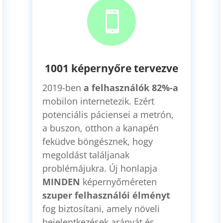

1001 képernyőre tervezve
2019-ben
a felhasználók 82%-a
mobilon internetezik. Ezért
potenciális páciensei a metrón,
a buszon, otthon a kanapén
feküdve böngésznek, hogy
megoldást találjanak
problémájukra. Új honlapja
MINDEN
képernyőméreten
szuper
felhasználói élményt
fog biztosítani, amely növeli
bejelentkezések arányát és