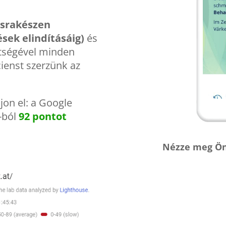
csrakészen
ések elindításáig)
és
ítségével minden
ienst szerzünk az
jon el: a Google
-ból
92 pontot
Nézze meg Ön 