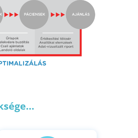
üksége…