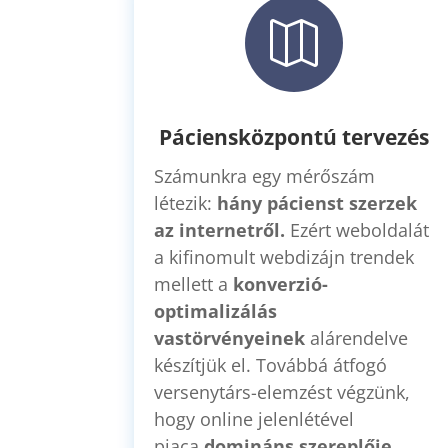

Páciensközpontú tervezés
Számunkra egy mérőszám
létezik:
hány pácienst szerzek
az internetről.
Ezért weboldalát
a kifinomult webdizájn trendek
mellett a
konverzió-
optimalizálás
vastörvényeinek
alárendelve
készítjük el. Továbbá átfogó
versenytárs-elemzést végzünk,
hogy online jelenlétével
piaca
domináns szereplője