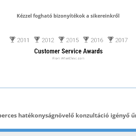
Kézzel fogható bizonyítékok a sikereinkről
perces hatékonyságnövelő konzultáció igényő ű