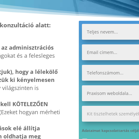
konzultáció alatt:
k az adminisztrációs
ágokat és a felesleges
juk), hogy a lélekölő
zzük ki kényelmesen
 világszinten is
 kell KÖTELEZŐEN
(Ezeket hogyan mérheti
sok elé állítja
Adataimat kapcsolattartás céljá
n oldhatja meg