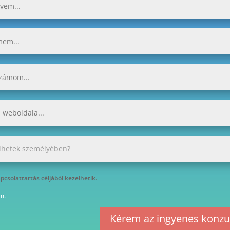
csolattartás céljából kezelhetik.
m.
Kérem az ingyenes konzul