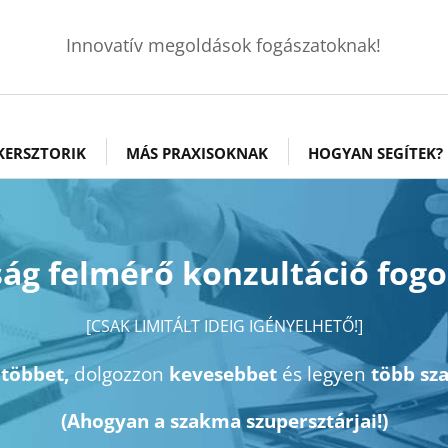
Innovatív megoldások fogászatoknak!
KERSZTORIK
MÁS PRAXISOKNAK
HOGYAN SEGÍTEK?
g felmérő konzultáció fog
[CSAK LIMITÁLT IDEIG IGÉNYELHETŐ!]
n
többet,
dolgozzon
kevesebbet
és legyen
több sz
(Ahogyan a szakma szupersztárjai!)