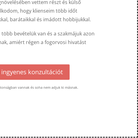
növelésében vettem részt és külső
lkodom, hogy klienseim több időt
kal, barátaikkal és imádott hobbijukkal.
 több bevételük van és a szakmájuk azon
nak, amiért régen a fogorvosi hivatást
 ingyenes konzultációt
ztonságban vannak és soha nem adjuk ki másnak.