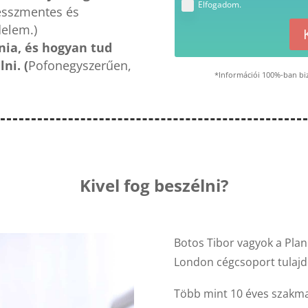
Elfogadom.
esszmentes és
delem.)
dnia, és hogyan tud
ni. (
Pofonegyszerűen,
*Információi 100%-ban bi
Kivel fog beszélni?
Botos Tibor vagyok a Pla
London cégcsoport tulaj
Több mint 10 éves szakmai