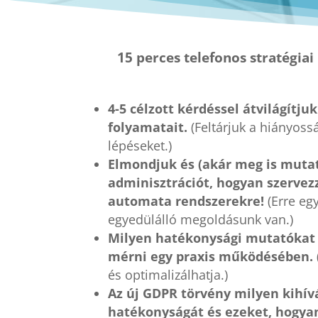
15 perces telefonos stratégiai 
4-5 célzott kérdéssel átvilágítju
folyamatait.
(Feltárjuk a hiányoss
lépéseket.)
Elmondjuk és (akár meg is mutat
adminisztrációt, hogyan szerve
automata rendszerekre!
(Erre egy
egyedülálló megoldásunk van.)
Milyen hatékonysági mutatókat
mérni egy praxis működésében.
és optimalizálhatja.)
Az új GDPR törvény milyen kihívá
hatékonyságát és ezeket, hogya