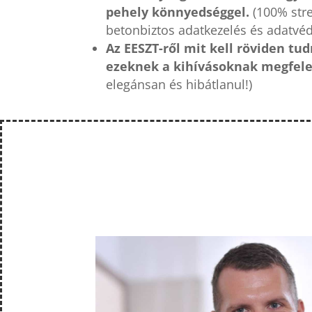
pehely könnyedséggel.
(100% str
betonbiztos adatkezelés és adatvé
Az EESZT-ről mit kell röviden tu
ezeknek a kihívásoknak megfelel
elegánsan és hibátlanul!)