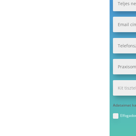
Adataimat kap
Elfogado