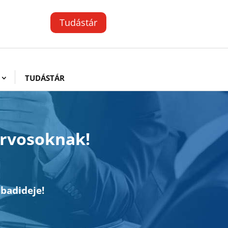
Tudástár
TUDÁSTÁR
orvosoknak!
abadideje!