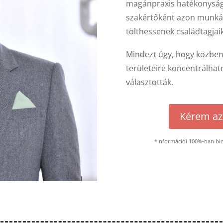
magánpraxis hatékonyság
szakértőként azon munká
tölthessenek családtagjaik
Mindezt úgy, hogy közben
területeire koncentrálhat
választották.
Kérem az
*Információi 100%-ban bi