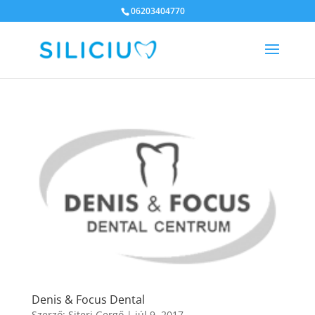
06203404770
Denis & Focus Dental
Szerző:
Siteri Gergő
|
júl 9, 2017